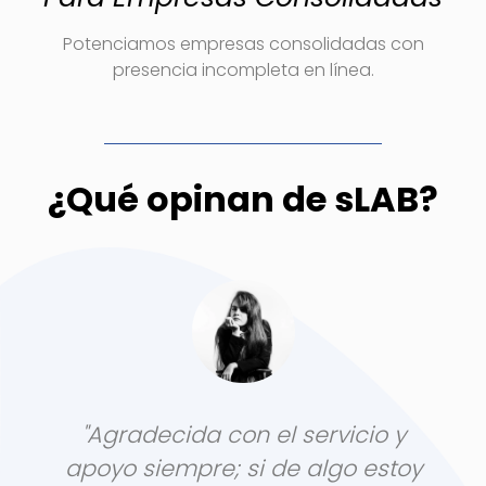
Potenciamos empresas consolidadas con
presencia incompleta en línea.
¿Qué opinan de sLAB?
"Agradecida con el servicio y
apoyo siempre; si de algo estoy