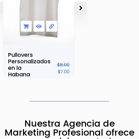
Pullovers
Personalizados
Estrategia
$
8.00
en la
de
$
7.00
Habana
Crecimiento
$
20.0
en
$
7.0
Instagram
Valorado
con
0
de
Valorado
5
con
0
de
Nuestra Agencia de
5
Marketing Profesional ofrece