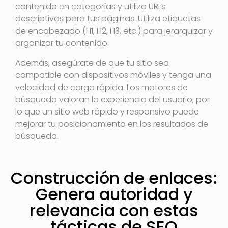
contenido en categorías y utiliza URLs
descriptivas para tus páginas. Utiliza etiquetas
de encabezado (H1, H2, H3, etc.) para jerarquizar y
organizar tu contenido.
Además, asegúrate de que tu sitio sea
compatible con dispositivos móviles y tenga una
velocidad de carga rápida. Los motores de
búsqueda valoran la experiencia del usuario, por
lo que un sitio web rápido y responsivo puede
mejorar tu posicionamiento en los resultados de
búsqueda.
Construcción de enlaces:
Genera autoridad y
relevancia con estas
tácticas de SEO